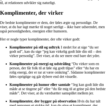
til, at relationen udvikler sig naturligt.
Komplimenter, der virker
De bedste komplimenter er dem, der føles ægte og personlige. De
viser, at du har lagt mærke til noget særligt – ikke bare udseendet, men
også personligheden, energien eller humoren.
Her er nogle typer komplimenter, der ofte virker godt:
Komplimenter på stil og udtryk
I stedet for at sige “du ser
godt ud”, kan du sige “jeg kan virkelig godt lide din stil – den
virker personlig”. Det viser, at du ser mere end bare det ydre.
Komplimenter på energi og udstråling
“Du virker som en
person, der får folk til at føle sig godt tilpas” eller “du har en
rolig energi, der er rar at være omkring”. Sådanne komplimenter
føles oprigtige og går dybere end det visuelle.
Komplimenter på humor eller samtale
“Jeg kan godt lide din
måde at se tingene på” eller “du får mig til at grine på den bedste
måde”. Det viser, at du værdsætter samspillet mellem jer.
Komplimenter, der bygger på observation
Hvis du har talt
med personen et stykke tid, kan du give et kompliment, der