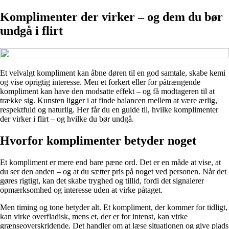
Komplimenter der virker – og dem du bør
undgå i flirt
Et velvalgt kompliment kan åbne døren til en god samtale, skabe kemi
og vise oprigtig interesse. Men et forkert eller for påtrængende
kompliment kan have den modsatte effekt – og få modtageren til at
trække sig. Kunsten ligger i at finde balancen mellem at være ærlig,
respektfuld og naturlig. Her får du en guide til, hvilke komplimenter
der virker i flirt – og hvilke du bør undgå.
Hvorfor komplimenter betyder noget
Et kompliment er mere end bare pæne ord. Det er en måde at vise, at
du ser den anden – og at du sætter pris på noget ved personen. Når det
gøres rigtigt, kan det skabe tryghed og tillid, fordi det signalerer
opmærksomhed og interesse uden at virke påtaget.
Men timing og tone betyder alt. Et kompliment, der kommer for tidligt,
kan virke overfladisk, mens et, der er for intenst, kan virke
grænseoverskridende. Det handler om at læse situationen og give plads