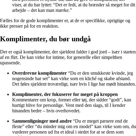
viser, at du har lyttet: “Det er fedt, at du brænder så meget for dit
arbejde – det kan man mærke.”
Fælles for de gode komplimenter er, at de er specifikke, oprigtige og
ikke presser på for en reaktion.
Komplimenter, du bør undgå
Der er også komplimenter, der sjældent falder i god jord – især i starten
af en flirt. De kan virke for intime, for generelle eller simpelthen
upassende.
Overdrevne komplimenter
“Du er den smukkeste kvinde, jeg
nogensinde har set” kan virke som en kliché og skabe afstand.
Det føles sjældent troværdigt, især hvis I lige har mødt hinanden.
Komplimenter, der fokuserer for meget på kroppen
Kommentarer om krop, former eller tøj, der sidder “godt”, kan
hurtigt blive for personlige. Vent med den slags, til I kender
hinanden bedre – hvis overhovedet.
Sammenligninger med andre
“Du er meget pænere end de
fleste” eller “du minder mig om en model” kan virke som om, du
vurderer personen ud fra et ideal i stedet for at se dem som