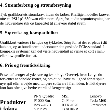
4. Strømforbrug og strømforsyning
Tjek grafikkortets strømkrav, inden du køber. Kraftige modeller kræver
ofte en PSU på 650 watt eller mere. Sørg for, at din strømforsyning har
de nødvendige stik og kapacitet til at levere stabil strøm.
5. Størrelse og kompatibilitet
Grafikkort varierer i længde og tykkelse. Sørg for, at der er plads i dit
kabinet, og at bundkortet understøtter den ønskede PCIe-standard. I
kompakte systemer kan det være nødvendigt at vælge et kort i mini-
eller low-profile-format.
6. Pris og fremtidssikring
Prisen afhænger af ydeevne og teknologi. Overvej, hvor længe du
forventer at beholde kortet, og om du vil have mulighed for at spille
nye spil eller arbejde med tungere software i fremtiden. Et lidt dyrere
kort kan ofte give bedre værdi på længere sigt.
PNY Quadro
MSI
Lenovo
P1000 Small
GeForce
Tesla M60 -
Produkter
Box - 4GB
RTX 4070
Grafikkort
i fokus
GDDR5
Ti SUPER