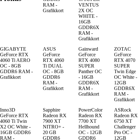
RAM -
VENTUS
Grafikkort
2X OC
WHITE -
16GB
GDDR6X
RAM -
Grafikkort
GIGABYTE
ASUS
Gainward
ZOTAC
GeForce RTX
GeForce
GeForce
GeForce
4060 Ti AERO
RTX 4060
RTX 4080
RTX 4070
OC - 8GB
Ti DUAL
SUPER
SUPER
GDDR6 RAM -
OC - 8GB
Panther OC
Twin Edge
Grafikkort
GDDR6
- 16GB
OC White -
RAM -
GDDR6X
12GB
Grafikkort
RAM -
GDDR6X
Grafikkort
RAM -
Grafikkort
Inno3D
Sapphire
PowerColor
ASRock
GeForce RTX
Radeon RX
Radeon RX
Radeon RX
4060 Ti Twin
7900 XT
7700 XT
6750 XT
X2 OC White -
NITRO+ -
Hellhound
Challenger
16GB GDDR6
20 GB
OC - 12GB
Pro OC -
RAM -
GDDR6
GDDR6
12GB