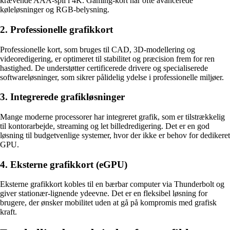
krævende AAA-spil i 4K. Gaming-kort har ofte avancerede
køleløsninger og RGB-belysning.
2. Professionelle grafikkort
Professionelle kort, som bruges til CAD, 3D-modellering og
videoredigering, er optimeret til stabilitet og præcision frem for ren
hastighed. De understøtter certificerede drivere og specialiserede
softwareløsninger, som sikrer pålidelig ydelse i professionelle miljøer.
3. Integrerede grafikløsninger
Mange moderne processorer har integreret grafik, som er tilstrækkelig
til kontorarbejde, streaming og let billedredigering. Det er en god
løsning til budgetvenlige systemer, hvor der ikke er behov for dedikeret
GPU.
4. Eksterne grafikkort (eGPU)
Eksterne grafikkort kobles til en bærbar computer via Thunderbolt og
giver stationær-lignende ydeevne. Det er en fleksibel løsning for
brugere, der ønsker mobilitet uden at gå på kompromis med grafisk
kraft.