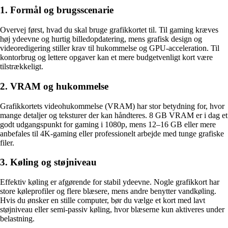
1. Formål og brugsscenarie
Overvej først, hvad du skal bruge grafikkortet til. Til gaming kræves
høj ydeevne og hurtig billedopdatering, mens grafisk design og
videoredigering stiller krav til hukommelse og GPU-acceleration. Til
kontorbrug og lettere opgaver kan et mere budgetvenligt kort være
tilstrækkeligt.
2. VRAM og hukommelse
Grafikkortets videohukommelse (VRAM) har stor betydning for, hvor
mange detaljer og teksturer der kan håndteres. 8 GB VRAM er i dag et
godt udgangspunkt for gaming i 1080p, mens 12–16 GB eller mere
anbefales til 4K-gaming eller professionelt arbejde med tunge grafiske
filer.
3. Køling og støjniveau
Effektiv køling er afgørende for stabil ydeevne. Nogle grafikkort har
store køleprofiler og flere blæsere, mens andre benytter vandkøling.
Hvis du ønsker en stille computer, bør du vælge et kort med lavt
støjniveau eller semi-passiv køling, hvor blæserne kun aktiveres under
belastning.