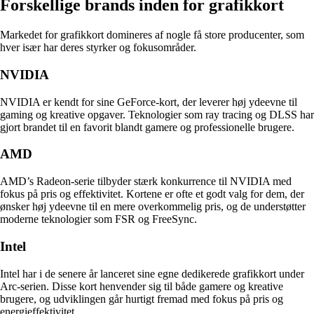
Forskellige brands inden for grafikkort
Markedet for grafikkort domineres af nogle få store producenter, som
hver især har deres styrker og fokusområder.
NVIDIA
NVIDIA er kendt for sine GeForce-kort, der leverer høj ydeevne til
gaming og kreative opgaver. Teknologier som ray tracing og DLSS har
gjort brandet til en favorit blandt gamere og professionelle brugere.
AMD
AMD’s Radeon-serie tilbyder stærk konkurrence til NVIDIA med
fokus på pris og effektivitet. Kortene er ofte et godt valg for dem, der
ønsker høj ydeevne til en mere overkommelig pris, og de understøtter
moderne teknologier som FSR og FreeSync.
Intel
Intel har i de senere år lanceret sine egne dedikerede grafikkort under
Arc-serien. Disse kort henvender sig til både gamere og kreative
brugere, og udviklingen går hurtigt fremad med fokus på pris og
energieffektivitet.