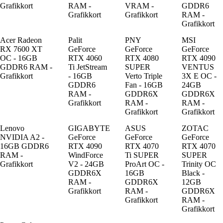
Grafikkort
RAM -
VRAM -
GDDR6
Grafikkort
Grafikkort
RAM -
Grafikkort
Acer Radeon
Palit
PNY
MSI
RX 7600 XT
GeForce
GeForce
GeForce
OC - 16GB
RTX 4060
RTX 4080
RTX 4090
GDDR6 RAM -
Ti JetStream
SUPER
VENTUS
Grafikkort
- 16GB
Verto Triple
3X E OC -
GDDR6
Fan - 16GB
24GB
RAM -
GDDR6X
GDDR6X
Grafikkort
RAM -
RAM -
Grafikkort
Grafikkort
Lenovo
GIGABYTE
ASUS
ZOTAC
NVIDIA A2 -
GeForce
GeForce
GeForce
16GB GDDR6
RTX 4090
RTX 4070
RTX 4070
RAM -
WindForce
Ti SUPER
SUPER
Grafikkort
V2 - 24GB
ProArt OC -
Trinity OC
GDDR6X
16GB
Black -
RAM -
GDDR6X
12GB
Grafikkort
RAM -
GDDR6X
Grafikkort
RAM -
Grafikkort