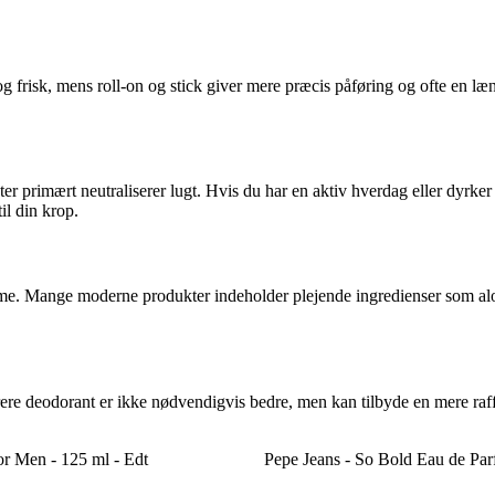
og frisk, mens roll-on og stick giver mere præcis påføring og ofte en l
 primært neutraliserer lugt. Hvis du har en aktiv hverdag eller dyrker 
il din krop.
e. Mange moderne produkter indeholder plejende ingredienser som aloe v
re deodorant er ikke nødvendigvis bedre, men kan tilbyde en mere raffin
or Men - 125 ml - Edt
Pepe Jeans - So Bold Eau de Par