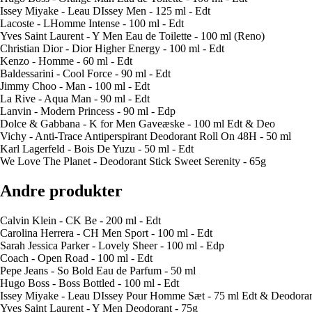
Issey Miyake - Leau DIssey Men - 125 ml - Edt
Lacoste - LHomme Intense - 100 ml - Edt
Yves Saint Laurent - Y Men Eau de Toilette - 100 ml (Reno)
Christian Dior - Dior Higher Energy - 100 ml - Edt
Kenzo - Homme - 60 ml - Edt
Baldessarini - Cool Force - 90 ml - Edt
Jimmy Choo - Man - 100 ml - Edt
La Rive - Aqua Man - 90 ml - Edt
Lanvin - Modern Princess - 90 ml - Edp
Dolce & Gabbana - K for Men Gaveæske - 100 ml Edt & Deo
Vichy - Anti-Trace Antiperspirant Deodorant Roll On 48H - 50 ml
Karl Lagerfeld - Bois De Yuzu - 50 ml - Edt
We Love The Planet - Deodorant Stick Sweet Serenity - 65g
Andre produkter
Calvin Klein - CK Be - 200 ml - Edt
Carolina Herrera - CH Men Sport - 100 ml - Edt
Sarah Jessica Parker - Lovely Sheer - 100 ml - Edp
Coach - Open Road - 100 ml - Edt
Pepe Jeans - So Bold Eau de Parfum - 50 ml
Hugo Boss - Boss Bottled - 100 ml - Edt
Issey Miyake - Leau DIssey Pour Homme Sæt - 75 ml Edt & Deodora
Yves Saint Laurent - Y Men Deodorant - 75g