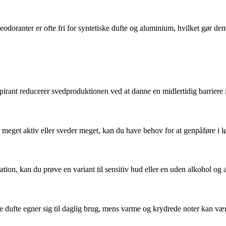
doranter er ofte fri for syntetiske dufte og aluminium, hvilket gør dem
rspirant reducerer svedproduktionen ved at danne en midlertidig barrier
r meget aktiv eller sveder meget, kan du have behov for at genpåføre i l
tation, kan du prøve en variant til sensitiv hud eller en uden alkohol og
te dufte egner sig til daglig brug, mens varme og krydrede noter kan være