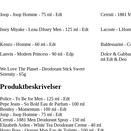
Joop - Joop Homme - 75 ml - Edt
Cerruti - 1881 
Issey Miyake - Leau DIssey Men - 125 ml - Edt
Lacoste - LHomm
Kenzo - Homme - 60 ml - Edt
Baldessarini - C
Lanvin - Modern Princess - 90 ml - Edp
Dolce & Gabban
ml Edt & Deo
We Love The Planet - Deodorant Stick Sweet
Serenity - 65g
Produktbeskrivelser
Police - To Be for Men - 125 ml - Edt
Pepe Jeans - So Bold Eau de Parfum - 100 ml
Bentley - Momentum - 100 ml - Edt
Joop - Joop Homme - 75 ml - Edt
Cerruti - 1881 Men Deodorant Spray - 150 ml
Elizabeth Arden - White Tea Deodorant Creme - 40 ml
Hugo Boss - Orange Man Eau de Toilette - 100 ml - Edt