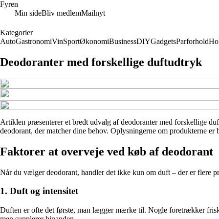
Fyren
Min side
Bliv medlem
Mailnyt
Kategorier
Auto
Gastronomi
Vin
Sport
Økonomi
Business
DIY
Gadgets
Parforhold
Ho
Deodoranter med forskellige duftudtryk
Artiklen præsenterer et bredt udvalg af deodoranter med forskellige duft
deodorant, der matcher dine behov. Oplysningerne om produkterne er base
Faktorer at overveje ved køb af deodorant
Når du vælger deodorant, handler det ikke kun om duft – der er flere pra
1. Duft og intensitet
Duften er ofte det første, man lægger mærke til. Nogle foretrækker fris
men supplerer hinanden.