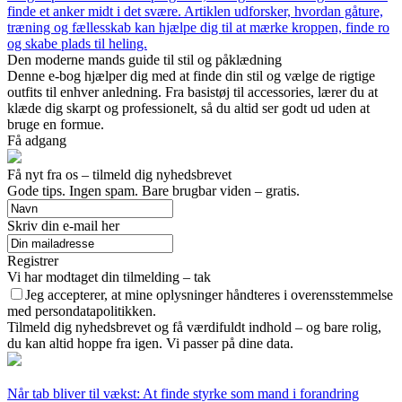
finde et anker midt i det svære. Artiklen udforsker, hvordan gåture,
træning og fællesskab kan hjælpe dig til at mærke kroppen, finde ro
og skabe plads til heling.
Den moderne mands guide til stil og påklædning
Denne e-bog hjælper dig med at finde din stil og vælge de rigtige
outfits til enhver anledning. Fra basistøj til accessories, lærer du at
klæde dig skarpt og professionelt, så du altid ser godt ud uden at
bruge en formue.
Få adgang
Få nyt fra os – tilmeld dig nyhedsbrevet
Gode tips. Ingen spam. Bare brugbar viden – gratis.
Skriv din e-mail her
Registrer
Vi har modtaget din tilmelding – tak
Jeg accepterer, at mine oplysninger håndteres i overensstemmelse
med persondatapolitikken.
Tilmeld dig nyhedsbrevet og få værdifuldt indhold – og bare rolig,
du kan altid hoppe fra igen. Vi passer på dine data.
Når tab bliver til vækst: At finde styrke som mand i forandring