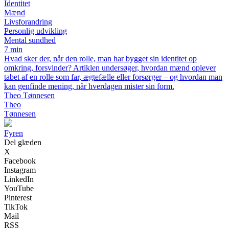
Identitet
Mænd
Livsforandring
Personlig udvikling
Mental sundhed
7 min
Hvad sker der, når den rolle, man har bygget sin identitet op
omkring, forsvinder? Artiklen undersøger, hvordan mænd oplever
tabet af en rolle som far, ægtefælle eller forsørger – og hvordan man
kan genfinde mening, når hverdagen mister sin form.
Theo Tønnesen
Theo
Tønnesen
Fyren
Del glæden
X
Facebook
Instagram
LinkedIn
YouTube
Pinterest
TikTok
Mail
RSS