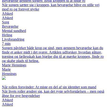
Bevægelse gennem sorgen: Brug kroppen til at finde ro
Når sorgen sætter sig i kroppen, kan bevægelse blive en stille vej
mod ro og fornyet styrke
Afsked
Afsked
Sorg
Bevægelse
Mental sundhed
Heling
Livsforandring
7 min
Sorgen påvirker både krop og sind, men gennem bevægelse kan du
finde et anker midt i det svære. Artiklen udforsker, hvordan gåture,
træning og fællesskab kan hjælpe dig til at mærke kroppen, finde ro
og skabe plads til heling.
Marie Hennings
Marie
Hennings
Når rollen forsvinder: At miste en del af sin identitet som mand
Når livets roller ændrer sig, kan det ryste selvforståelsen – men også
åbne for nye begyndelser
Afsked
Afsked