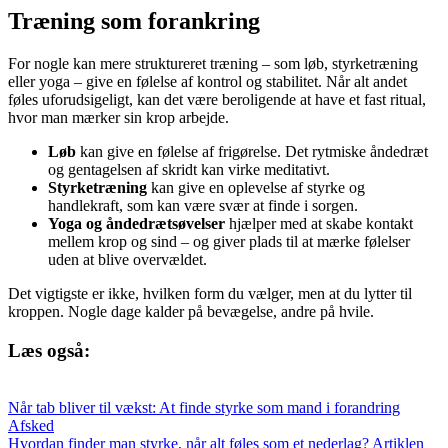
Træning som forankring
For nogle kan mere struktureret træning – som løb, styrketræning
eller yoga – give en følelse af kontrol og stabilitet. Når alt andet
føles uforudsigeligt, kan det være beroligende at have et fast ritual,
hvor man mærker sin krop arbejde.
Løb
kan give en følelse af frigørelse. Det rytmiske åndedræt
og gentagelsen af skridt kan virke meditativt.
Styrketræning
kan give en oplevelse af styrke og
handlekraft, som kan være svær at finde i sorgen.
Yoga og åndedrætsøvelser
hjælper med at skabe kontakt
mellem krop og sind – og giver plads til at mærke følelser
uden at blive overvældet.
Det vigtigste er ikke, hvilken form du vælger, men at du lytter til
kroppen. Nogle dage kalder på bevægelse, andre på hvile.
Læs også:
Når tab bliver til vækst: At finde styrke som mand i forandring
Afsked
Hvordan finder man styrke, når alt føles som et nederlag? Artiklen