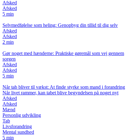
Afsked
Afsked
5 min
Selvmedfølelse som heling: Genopbyg din tillid til dig selv
Afsked
Afsked
2 min
Gør noget med hænderne: Praktiske gøremål som vej gennem
sorgen
Afsked
Afsked
5 min
Når tab bliver til vækst: At finde styrke som mand i forandring
Når livet rammer, kan tabet blive begyndelsen på noget nyt
Afsked
Afsked
Mænd
Personlig udvikling
Tab
Livsforandring
Mental sundhed
5 min