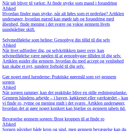
Når tab bliver til vækst: At finde styrke som mand i forandring
Afsked
Hvordan finder man styrke, når alt føles som et nederlag? Artiklen
undersøger, hvordan mænd kan møde tab og forandring med
åbenhed, finde mening i det svære og vokse gennem livets
uundgåelige skift.
Selvmedfølelse som heling: Genopbyg din tillid til dig selv
Afsked
Når livet udfordrer dig, og selvkritikken tager over, kan
selvmedfølelse være nøglen til at genopbygge tilliden til dig selv.
Artiklen guider dig gennem, hvordan du med accept og venlighed
kan skabe et nyt, sundere forhold til dig selv.
Gør noget med hænderne: Praktiske gøremål som vej gennem
sorgen
Afsked
Når sorgen rammer, kan det praktiske blive en stille redningsplanke.
Gennem håndens arbejde – i haven, køkkenet eller værkstedet – kan
vi finde ro, rytme og mening midt i det svære. Artiklen undersøger,
hvordan det at gøre noget konkret kan hjælpe os gennem tabets tid.
Bevægelse gennem sorgen: Brug kroppen til at finde ro
Afsked
Sorgen påvirker både krop og sind, men gennem bevægelse kan du