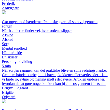
Frederik
Abildgaard
Gør noget med hænderne: Praktiske gøremål som vej gennem
sorgen
Når hænderne finder vej, hvor ordene slipper
Afsked
Afsked
Sorg
Mental sundhed
Håndarbejde
Livskriser
Personlig udvikling
5 min
Når sorgen rammer, kan det praktiske blive en stille redningsplanke.
Gennem håndens arbejde – i haven, køkkenet eller værkstedet – kan
vi finde ro, rytme og mening midt i det svære. Artiklen undersøger,
hvordan det at gøre noget konkret kan hjælpe os gennem tabets tid.
Brigitte Odgaard
Brigitte
Odgaard