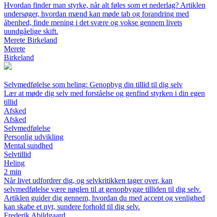
Hvordan finder man styrke, når alt føles som et nederlag? Artiklen
undersøger, hvordan mænd kan møde tab og forandring med
åbenhed, finde mening i det svære og vokse gennem livets
uundgåelige skift.
Merete Birkeland
Merete
Birkeland
Selvmedfølelse som heling: Genopbyg din tillid til dig selv
Lær at møde dig selv med forståelse og genfind styrken i din egen
tillid
Afsked
Afsked
Selvmedfølelse
Personlig udvikling
Mental sundhed
Selvtillid
Heling
2 min
Når livet udfordrer dig, og selvkritikken tager over, kan
selvmedfølelse være nøglen til at genopbygge tilliden til dig selv.
Artiklen guider dig gennem, hvordan du med accept og venlighed
kan skabe et nyt, sundere forhold til dig selv.
Frederik Abildgaard