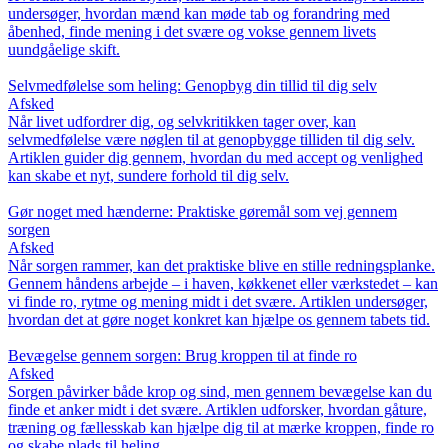
undersøger, hvordan mænd kan møde tab og forandring med
åbenhed, finde mening i det svære og vokse gennem livets
uundgåelige skift.
Selvmedfølelse som heling: Genopbyg din tillid til dig selv
Afsked
Når livet udfordrer dig, og selvkritikken tager over, kan
selvmedfølelse være nøglen til at genopbygge tilliden til dig selv.
Artiklen guider dig gennem, hvordan du med accept og venlighed
kan skabe et nyt, sundere forhold til dig selv.
Gør noget med hænderne: Praktiske gøremål som vej gennem
sorgen
Afsked
Når sorgen rammer, kan det praktiske blive en stille redningsplanke.
Gennem håndens arbejde – i haven, køkkenet eller værkstedet – kan
vi finde ro, rytme og mening midt i det svære. Artiklen undersøger,
hvordan det at gøre noget konkret kan hjælpe os gennem tabets tid.
Bevægelse gennem sorgen: Brug kroppen til at finde ro
Afsked
Sorgen påvirker både krop og sind, men gennem bevægelse kan du
finde et anker midt i det svære. Artiklen udforsker, hvordan gåture,
træning og fællesskab kan hjælpe dig til at mærke kroppen, finde ro
og skabe plads til heling.