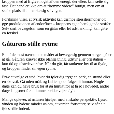
kroppen med at frigive noget af den energi, der ellers kan sætte sig
fast. Det handler ikke om at “komme videre” hurtigt, men om at
skabe plads til at mærke sig selv igen.
Forskning viser, at fysisk aktivitet kan dæmpe stresshormoner og
øge produktionen af endorfiner – kroppens egne beroligende stoffer.
Selv små bevægelser, som en gåtur eller let udstrækning, kan gøre
en forskel.
Gåturens stille rytme
En af de mest nænsomme måder at bevæge sig gennem sorgen på er
at gå. Gåturen kræver ikke planlægning, udstyr eller præstation –
kun tid og tilstedeværelse. Når du går, får tankerne lov til at flyde,
og kroppen finder sin egen rytme.
Prøv at vælge et sted, hvor du føler dig tryg: en park, en strand eller
en skovsti. Gå uden mål, og lad tempoet følge dit humør. Nogle
dage kan du have brug for at gå hurtigt for at få ro i hovedet, andre
dage langsomt for at kunne trække vejret dybt.
Mange oplever, at naturen hjælper med at skabe perspektiv. Lyset,
vinden og lydene minder os om, at verden fortsætter, selv når alt
føles stille indeni.