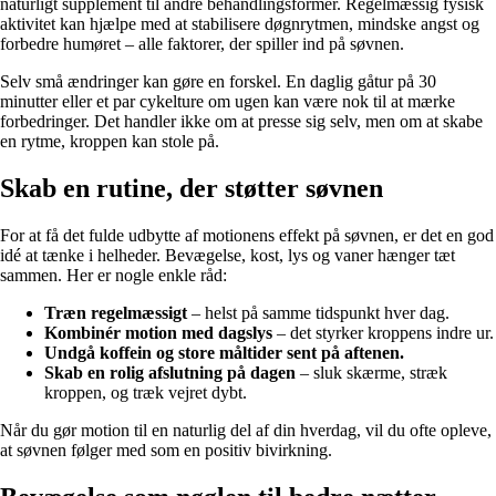
naturligt supplement til andre behandlingsformer. Regelmæssig fysisk
aktivitet kan hjælpe med at stabilisere døgnrytmen, mindske angst og
forbedre humøret – alle faktorer, der spiller ind på søvnen.
Selv små ændringer kan gøre en forskel. En daglig gåtur på 30
minutter eller et par cykelture om ugen kan være nok til at mærke
forbedringer. Det handler ikke om at presse sig selv, men om at skabe
en rytme, kroppen kan stole på.
Skab en rutine, der støtter søvnen
For at få det fulde udbytte af motionens effekt på søvnen, er det en god
idé at tænke i helheder. Bevægelse, kost, lys og vaner hænger tæt
sammen. Her er nogle enkle råd:
Træn regelmæssigt
– helst på samme tidspunkt hver dag.
Kombinér motion med dagslys
– det styrker kroppens indre ur.
Undgå koffein og store måltider sent på aftenen.
Skab en rolig afslutning på dagen
– sluk skærme, stræk
kroppen, og træk vejret dybt.
Når du gør motion til en naturlig del af din hverdag, vil du ofte opleve,
at søvnen følger med som en positiv bivirkning.