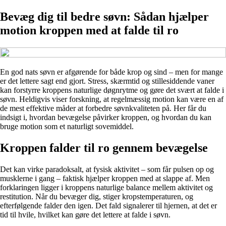
Bevæg dig til bedre søvn: Sådan hjælper
motion kroppen med at falde til ro
En god nats søvn er afgørende for både krop og sind – men for mange
er det lettere sagt end gjort. Stress, skærmtid og stillesiddende vaner
kan forstyrre kroppens naturlige døgnrytme og gøre det svært at falde i
søvn. Heldigvis viser forskning, at regelmæssig motion kan være en af
de mest effektive måder at forbedre søvnkvaliteten på. Her får du
indsigt i, hvordan bevægelse påvirker kroppen, og hvordan du kan
bruge motion som et naturligt sovemiddel.
Kroppen falder til ro gennem bevægelse
Det kan virke paradoksalt, at fysisk aktivitet – som får pulsen op og
musklerne i gang – faktisk hjælper kroppen med at slappe af. Men
forklaringen ligger i kroppens naturlige balance mellem aktivitet og
restitution. Når du bevæger dig, stiger kropstemperaturen, og
efterfølgende falder den igen. Det fald signalerer til hjernen, at det er
tid til hvile, hvilket kan gøre det lettere at falde i søvn.