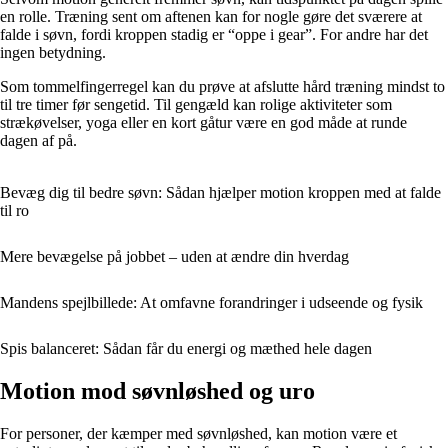
en rolle. Træning sent om aftenen kan for nogle gøre det sværere at
falde i søvn, fordi kroppen stadig er “oppe i gear”. For andre har det
ingen betydning.
Som tommelfingerregel kan du prøve at afslutte hård træning mindst to
til tre timer før sengetid. Til gengæld kan rolige aktiviteter som
strækøvelser, yoga eller en kort gåtur være en god måde at runde
dagen af på.
Bevæg dig til bedre søvn: Sådan hjælper motion kroppen med at falde
til ro
Mere bevægelse på jobbet – uden at ændre din hverdag
Mandens spejlbillede: At omfavne forandringer i udseende og fysik
Spis balanceret: Sådan får du energi og mæthed hele dagen
Motion mod søvnløshed og uro
For personer, der kæmper med søvnløshed, kan motion være et