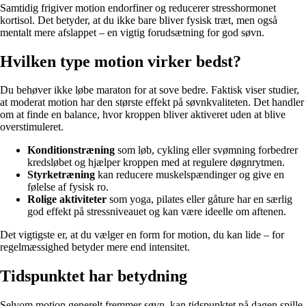
Samtidig frigiver motion endorfiner og reducerer stresshormonet
kortisol. Det betyder, at du ikke bare bliver fysisk træt, men også
mentalt mere afslappet – en vigtig forudsætning for god søvn.
Hvilken type motion virker bedst?
Du behøver ikke løbe maraton for at sove bedre. Faktisk viser studier,
at moderat motion har den største effekt på søvnkvaliteten. Det handler
om at finde en balance, hvor kroppen bliver aktiveret uden at blive
overstimuleret.
Konditionstræning
som løb, cykling eller svømning forbedrer
kredsløbet og hjælper kroppen med at regulere døgnrytmen.
Styrketræning
kan reducere muskelspændinger og give en
følelse af fysisk ro.
Rolige aktiviteter
som yoga, pilates eller gåture har en særlig
god effekt på stressniveauet og kan være ideelle om aftenen.
Det vigtigste er, at du vælger en form for motion, du kan lide – for
regelmæssighed betyder mere end intensitet.
Tidspunktet har betydning
Selvom motion generelt fremmer søvn, kan tidspunktet på dagen spille