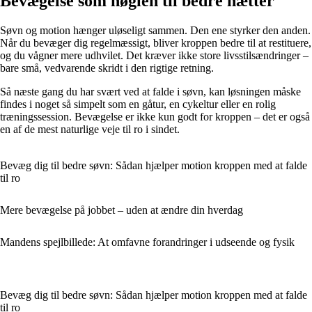
Bevægelse som nøglen til bedre nætter
Søvn og motion hænger uløseligt sammen. Den ene styrker den anden.
Når du bevæger dig regelmæssigt, bliver kroppen bedre til at restituere,
og du vågner mere udhvilet. Det kræver ikke store livsstilsændringer –
bare små, vedvarende skridt i den rigtige retning.
Så næste gang du har svært ved at falde i søvn, kan løsningen måske
findes i noget så simpelt som en gåtur, en cykeltur eller en rolig
træningssession. Bevægelse er ikke kun godt for kroppen – det er også
en af de mest naturlige veje til ro i sindet.
Bevæg dig til bedre søvn: Sådan hjælper motion kroppen med at falde
til ro
Mere bevægelse på jobbet – uden at ændre din hverdag
Mandens spejlbillede: At omfavne forandringer i udseende og fysik
Bevæg dig til bedre søvn: Sådan hjælper motion kroppen med at falde
til ro