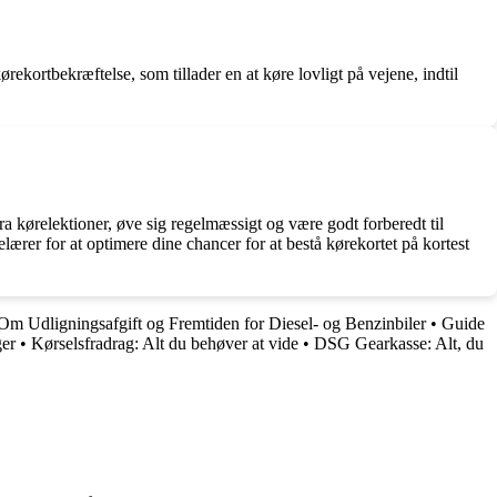
rekortbekræftelse, som tillader en at køre lovligt på vejene, indtil
tra kørelektioner, øve sig regelmæssigt og være godt forberedt til
er for at optimere dine chancer for at bestå kørekortet på kortest
Om Udligningsafgift og Fremtiden for Diesel- og Benzinbiler
•
Guide
ger
•
Kørselsfradrag: Alt du behøver at vide
•
DSG Gearkasse: Alt, du