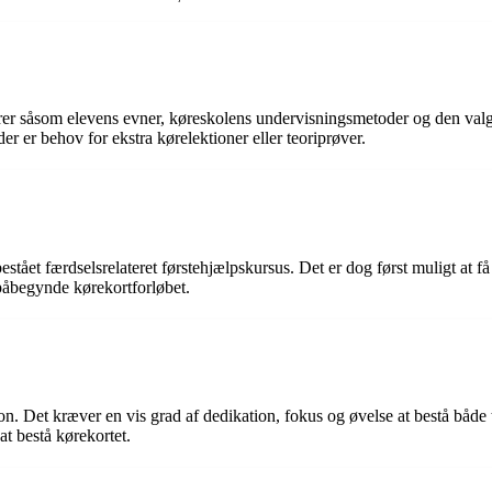
ktorer såsom elevens evner, køreskolens undervisningsmetoder og den val
er er behov for ekstra kørelektioner eller teoriprøver.
estået færdselsrelateret førstehjælpskursus. Det er dog først muligt at 
 påbegynde kørekortforløbet.
son. Det kræver en vis grad af dedikation, fokus og øvelse at bestå båd
at bestå kørekortet.