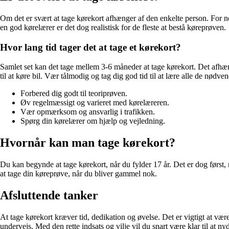
Om det er svært at tage kørekort afhænger af den enkelte person. For no
en god kørelærer er det dog realistisk for de fleste at bestå køreprøven.
Hvor lang tid tager det at tage et kørekort?
Samlet set kan det tage mellem 3-6 måneder at tage kørekort. Det afhæng
til at køre bil. Vær tålmodig og tag dig god tid til at lære alle de nødv
Forbered dig godt til teoriprøven.
Øv regelmæssigt og varieret med kørelæreren.
Vær opmærksom og ansvarlig i trafikken.
Spørg din kørelærer om hjælp og vejledning.
Hvornår kan man tage kørekort?
Du kan begynde at tage kørekort, når du fylder 17 år. Det er dog først, nå
at tage din køreprøve, når du bliver gammel nok.
Afsluttende tanker
At tage kørekort kræver tid, dedikation og øvelse. Det er vigtigt at v
undervejs. Med den rette indsats og vilje vil du snart være klar til at n