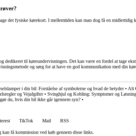
prøver?
tage det fysiske kørekort. I mellemtiden kan man dog få en midlertidig kø
 og dedikeret til køreundervisningen. Det kan være en fordel at tage eks
sningsmetode og sørg for at have en god kommunikation med din kørelær
elslamper i din bil: Forståelse af symbolerne og hvad de betyder
•
Alt 
elsregler og Vejafgifter
•
Svinghjul og Kobling: Symptomer og Løsnin
ør du, hvis din bil ikke går igennem syn?
•
terest
TikTok
Mail
RSS
, og kan få kommission ved køb gennem disse links.