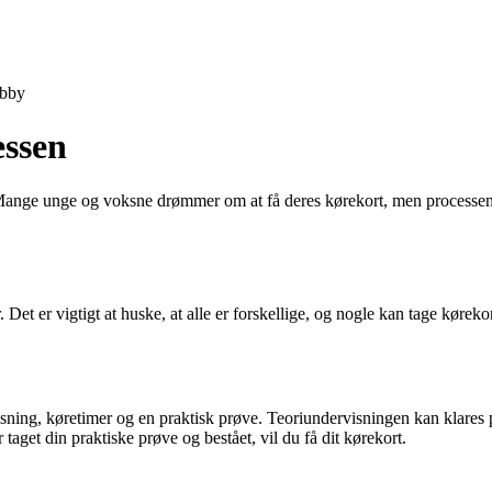
bby
essen
 Mange unge og voksne drømmer om at få deres kørekort, men processen k
r. Det er vigtigt at huske, at alle er forskellige, og nogle kan tage kør
sning, køretimer og en praktisk prøve. Teoriundervisningen kan klares på
taget din praktiske prøve og bestået, vil du få dit kørekort.