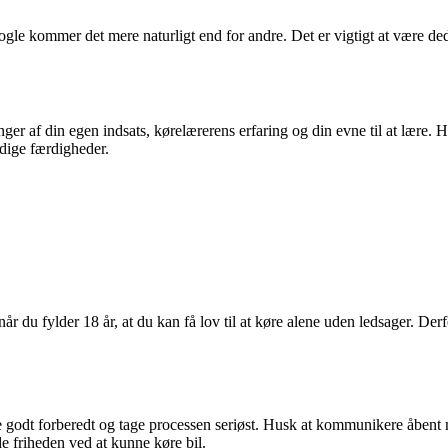
gle kommer det mere naturligt end for andre. Det er vigtigt at være ded
er af din egen indsats, kørelærerens erfaring og din evne til at lære. H
endige færdigheder.
r du fylder 18 år, at du kan få lov til at køre alene uden ledsager. Derfo
ære godt forberedt og tage processen seriøst. Husk at kommunikere åben
yde friheden ved at kunne køre bil.