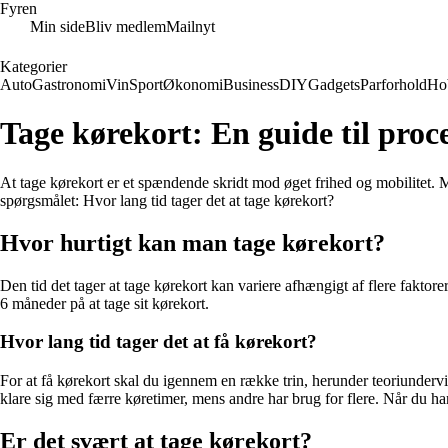
Fyren
Min side
Bliv medlem
Mailnyt
Kategorier
Auto
Gastronomi
Vin
Sport
Økonomi
Business
DIY
Gadgets
Parforhold
Ho
Tage kørekort: En guide til proc
At tage kørekort er et spændende skridt mod øget frihed og mobilitet.
spørgsmålet: Hvor lang tid tager det at tage kørekort?
Hvor hurtigt kan man tage kørekort?
Den tid det tager at tage kørekort kan variere afhængigt af flere faktore
6 måneder på at tage sit kørekort.
Hvor lang tid tager det at få kørekort?
For at få kørekort skal du igennem en række trin, herunder teoriundervi
klare sig med færre køretimer, mens andre har brug for flere. Når du har 
Er det svært at tage kørekort?