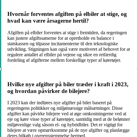
Hvornår forventes afgiften på elbiler at stige, og
hvad kan være årsagerne hertil?
Afgiften på elbiler forventes at stige i fremtiden, da regeringen
kan justere afgiftssatserne for at opretholde en balance i
statskassen og tilpasse incitamenterne til den teknologiske
udvikling. Stigningen kan også være motiveret af behovet for at
regulere antallet af elbiler på vejene og sikre en retfærdig
fordeling af afgifterne mellem forskellige typer af køretøjer.
Hvilke nye afgifter på biler træder i kraft i 2023,
og hvordan påvirker de bilejere?
I 2023 kan der indføres nye afgifter på biler baseret på
regeringens politikker og miljømæssige målsætninger. Disse
afgifter kan påvirke bilejere ved at øge omkostningerne ved at
eje og køre visse typer af køretøjer, samtidig med at de belønner
miljøvenlige valg såsom el- og hybridbiler. Det er vigtigt for
bilejere at være opmærksomme på de nye afgifter og planlægge
deres bilkøb i overensstemmelse hermed.