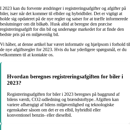
I 2023 kan du forvente ændringer i registreringsafgifter og afgifter på
biler, især når det kommer til elbiler og hybridbiler. Det er vigtigt at
holde sig opdateret på de nye regler og satser for at træffe informerede
beslutninger om dit bilkøb. Husk altid at beregne den præcise
registreringsafgift for din bil og undersøge markedet for at finde den
bedste pris på en miljøvenlig bil.
Vi håber, at denne artikel har været informativ og hjælpsom i forhold til
de nye afgiftsregler for 2023. Hvis du har yderligere spørgsmål, er du
velkommen til at kontakte os.
Hvordan beregnes registreringsafgiften for biler i
2023?
Registreringsafgiften for biler i 2023 beregnes på baggrund af
bilens værdi, CO2-udledning og brændstoftype. Afgiften kan
variere afhængigt af bilens miljøvenlighed og teknologiske
egenskaber såsom om det er en elbil, hybridbil eller
konventionel benzin- eller dieselbil.