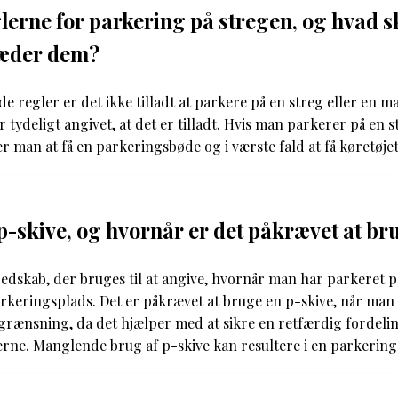
lerne for parkering på stregen, og hvad sk
æder dem?
e regler er det ikke tilladt at parkere på en streg eller en m
tydeligt angivet, at det er tilladt. Hvis man parkerer på en 
rer man at få en parkeringsbøde og i værste fald at få køretøjet
p-skive, og hvornår er det påkrævet at br
redskab, der bruges til at angive, hvornår man har parkeret p
rkeringsplads. Det er påkrævet at bruge en p-skive, når man
grænsning, da det hjælper med at sikre en retfærdig fordelin
rne. Manglende brug af p-skive kan resultere i en parkering