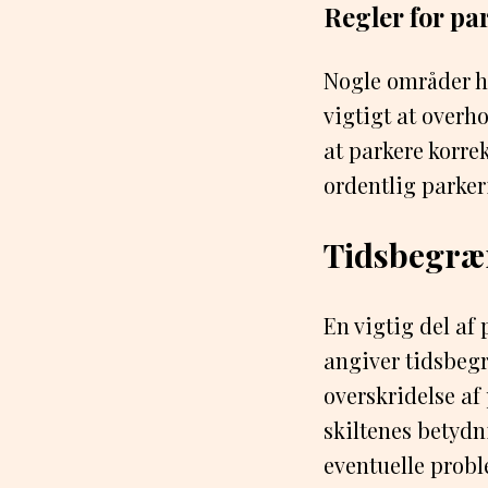
Regler for par
Nogle områder ha
vigtigt at overh
at parkere korre
ordentlig parker
Tidsbegræn
En vigtig del af
angiver tidsbegr
overskridelse af
skiltenes betydn
eventuelle probl