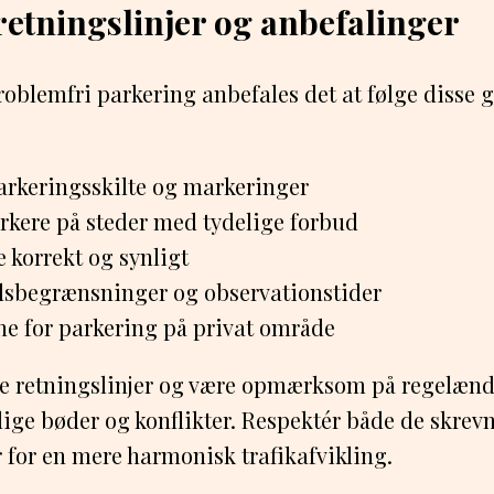
retningslinjer og anbefalinger
problemfri parkering anbefales det at følge disse 
arkeringsskilte og markeringer
rkere på steder med tydelige forbud
 korrekt og synligt
dsbegrænsninger og observationstider
ne for parkering på privat område
sse retningslinjer og være opmærksom på regelæn
ge bøder og konflikter. Respektér både de skrev
 for en mere harmonisk trafikafvikling.