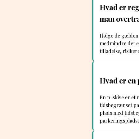
Hvad er reg
man overtr
Ifølge de gældend
medmindre det er 
tilladelse, risike
Hvad er en 
En p-skive er et 
tidsbegrænset pa
plads med tidsbe
parkeringspladse