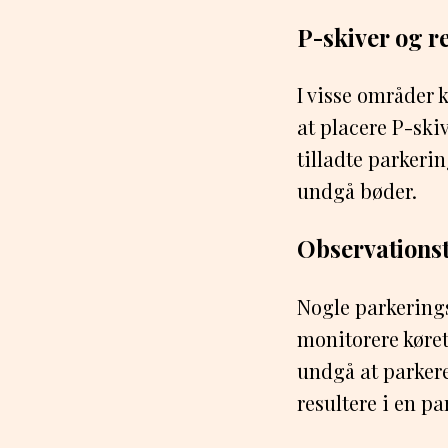
P-skiver og r
I visse områder 
at placere P-skiv
tilladte parkerin
undgå bøder.
Observationst
Nogle parkerings
monitorere køret
undgå at parkere
resultere i en p