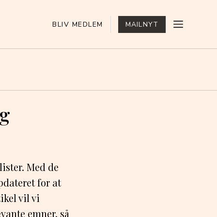
BLIV MEDLEM
MAILNYT
og
lister. Med de
pdateret for at
kel vil vi
evante emner, så