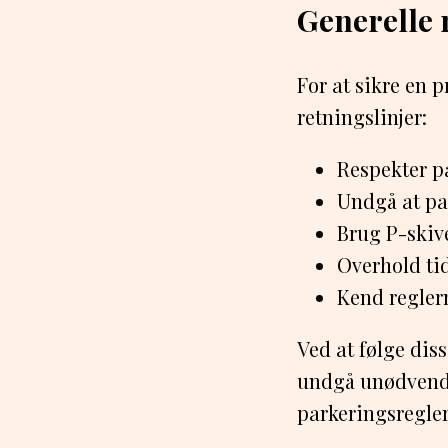
Generelle 
For at sikre en 
retningslinjer:
Respekter p
Undgå at pa
Brug P-skive
Overhold ti
Kend regler
Ved at følge di
undgå unødvendi
parkeringsregler