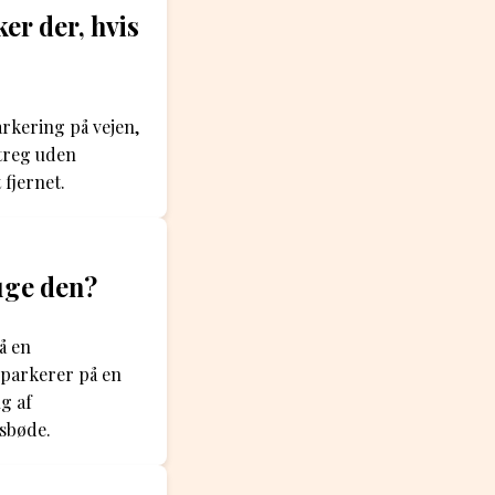
er der, hvis
arkering på vejen,
streg uden
 fjernet.
uge den?
å en
 parkerer på en
g af
sbøde.