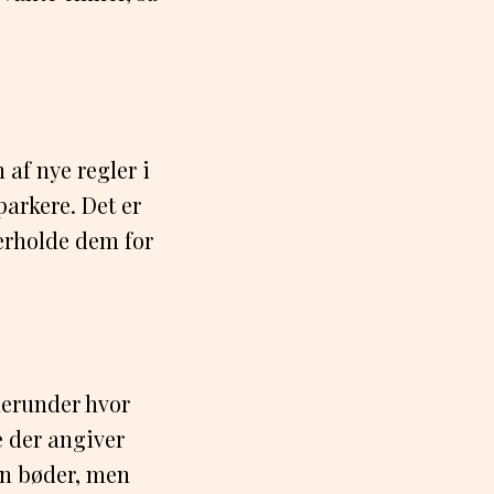
af nye regler i
parkere. Det er
erholde dem for
 herunder hvor
e der angiver
un bøder, men