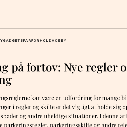
IY
GADGETS
PARFORHOLD
HOBBY
g på fortov: Nye regler 
ing
ingsreglerne kan være en udfordring for mange bi
er i regler og skilte er det vigtigt at holde sig o
bøder og andre uheldige situationer. I denne arti
parkeringsregler, parkeringsskilte og andre rel