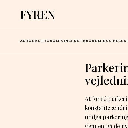
FYREN
AUTO
GASTRONOMI
VIN
SPORT
ØKONOMI
BUSINESS
D
Parkerin
vejledn
At forstå parker
konstante ændring
undgå parkerings
gennemgå de nye 