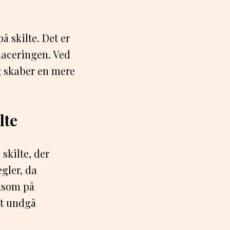
 skilte. Det er
placeringen. Ved
og skaber en mere
lte
skilte, der
gler, da
rksom på
at undgå