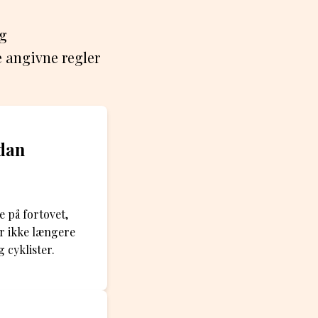
og
 angivne regler
rdan
e på fortovet,
er ikke længere
 cyklister.