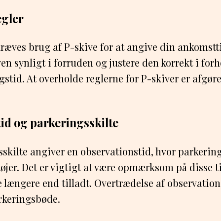
egler
kræves brug af P-skive for at angive din ankomstti
en synligt i forruden og justere den korrekt i forh
gstid. At overholde reglerne for P-skiver er afgør
id og parkeringsskilte
skilte angiver en observationstid, hvor parkerin
øjer. Det er vigtigt at være opmærksom på disse
 længere end tilladt. Overtrædelse af observatio
arkeringsbøde.