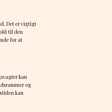
d. Det er vigtigt
old til den
ende for at
gsvagter kan
 tidsrammer og
nstiden kan