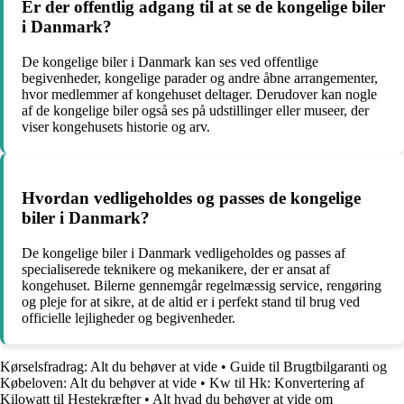
Er der offentlig adgang til at se de kongelige biler
i Danmark?
De kongelige biler i Danmark kan ses ved offentlige
begivenheder, kongelige parader og andre åbne arrangementer,
hvor medlemmer af kongehuset deltager. Derudover kan nogle
af de kongelige biler også ses på udstillinger eller museer, der
viser kongehusets historie og arv.
Hvordan vedligeholdes og passes de kongelige
biler i Danmark?
De kongelige biler i Danmark vedligeholdes og passes af
specialiserede teknikere og mekanikere, der er ansat af
kongehuset. Bilerne gennemgår regelmæssig service, rengøring
og pleje for at sikre, at de altid er i perfekt stand til brug ved
officielle lejligheder og begivenheder.
Kørselsfradrag: Alt du behøver at vide
•
Guide til Brugtbilgaranti og
Købeloven: Alt du behøver at vide
•
Kw til Hk: Konvertering af
Kilowatt til Hestekræfter
•
Alt hvad du behøver at vide om