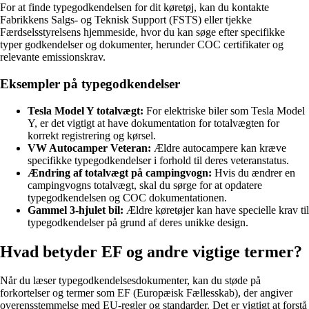
For at finde typegodkendelsen for dit køretøj, kan du kontakte
Fabrikkens Salgs- og Teknisk Support (FSTS) eller tjekke
Færdselsstyrelsens hjemmeside, hvor du kan søge efter specifikke
typer godkendelser og dokumenter, herunder COC certifikater og
relevante emissionskrav.
Eksempler på typegodkendelser
Tesla Model Y totalvægt:
For elektriske biler som Tesla Model
Y, er det vigtigt at have dokumentation for totalvægten for
korrekt registrering og kørsel.
VW Autocamper Veteran:
Ældre autocampere kan kræve
specifikke typegodkendelser i forhold til deres veteranstatus.
Ændring af totalvægt på campingvogn:
Hvis du ændrer en
campingvogns totalvægt, skal du sørge for at opdatere
typegodkendelsen og COC dokumentationen.
Gammel 3-hjulet bil:
Ældre køretøjer kan have specielle krav til
typegodkendelser på grund af deres unikke design.
Hvad betyder EF og andre vigtige termer?
Når du læser typegodkendelsesdokumenter, kan du støde på
forkortelser og termer som EF (Europæisk Fællesskab), der angiver
overensstemmelse med EU-regler og standarder. Det er vigtigt at forstå