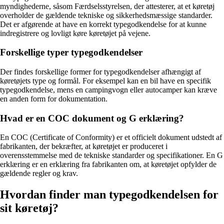
myndighederne, såsom Færdselsstyrelsen, der attesterer, at et køretøj
overholder de gældende tekniske og sikkerhedsmæssige standarder.
Det er afgørende at have en korrekt typegodkendelse for at kunne
indregistrere og lovligt køre køretøjet på vejene.
Forskellige typer typegodkendelser
Der findes forskellige former for typegodkendelser afhængigt af
køretøjets type og formål. For eksempel kan en bil have en specifik
typegodkendelse, mens en campingvogn eller autocamper kan kræve
en anden form for dokumentation.
Hvad er en COC dokument og G erklæring?
En COC (Certificate of Conformity) er et officielt dokument udstedt af
fabrikanten, der bekræfter, at køretøjet er produceret i
overensstemmelse med de tekniske standarder og specifikationer. En G
erklæring er en erklæring fra fabrikanten om, at køretøjet opfylder de
gældende regler og krav.
Hvordan finder man typegodkendelsen for
sit køretøj?