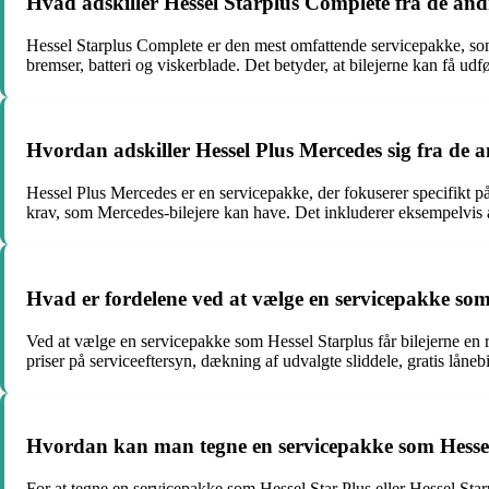
Hvad adskiller Hessel Starplus Complete fra de and
Hessel Starplus Complete er den mest omfattende servicepakke, som
bremser, batteri og viskerblade. Det betyder, at bilejerne kan få ud
Hvordan adskiller Hessel Plus Mercedes sig fra de 
Hessel Plus Mercedes er en servicepakke, der fokuserer specifikt p
krav, som Mercedes-bilejere kan have. Det inkluderer eksempelvis a
Hvad er fordelene ved at vælge en servicepakke som
Ved at vælge en servicepakke som Hessel Starplus får bilejerne en r
priser på serviceeftersyn, dækning af udvalgte sliddele, gratis låneb
Hvordan kan man tegne en servicepakke som Hessel 
For at tegne en servicepakke som Hessel Star Plus eller Hessel Star