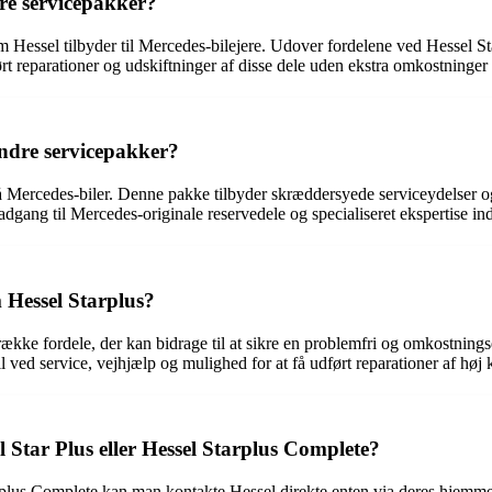
re servicepakker?
 Hessel tilbyder til Mercedes-bilejere. Udover fordelene ved Hessel S
ført reparationer og udskiftninger af disse dele uden ekstra omkostninge
andre servicepakker?
å Mercedes-biler. Denne pakke tilbyder skræddersyede serviceydelser o
dgang til Mercedes-originale reservedele og specialiseret ekspertise in
 Hessel Starplus?
ække fordele, der kan bidrage til at sikre en problemfri og omkostnings
il ved service, vejhjælp og mulighed for at få udført reparationer af høj
Star Plus eller Hessel Starplus Complete?
plus Complete kan man kontakte Hessel direkte enten via deres hjemmesid