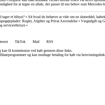
lighed for at tegne en aftale, der passer til ens behov som Mercedes-bi
d tager et bilsyn?
•
Alt hvad du behøver at vide om en slutseddel, købeko
apegøjeplader: Regler, Afgifter og Privat Anvendelse
•
Vægtafgift og G
og serviceeftersyn
•
terest
TikTok
Mail
RSS
, og kan få kommission ved køb gennem disse links.
affiliateprogrammer og kan modtage betaling for køb via henvisningslinks