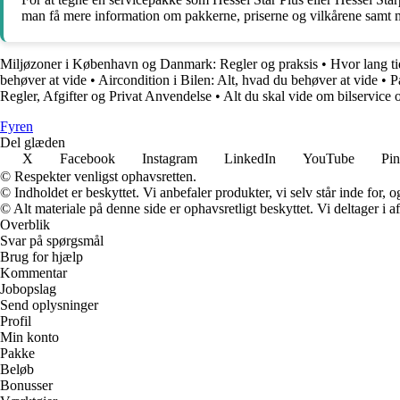
man få mere information om pakkerne, priserne og vilkårene samt mu
Miljøzoner i København og Danmark: Regler og praksis
•
Hvor lang ti
behøver at vide
•
Aircondition i Bilen: Alt, hvad du behøver at vide
•
P
Regler, Afgifter og Privat Anvendelse
•
Alt du skal vide om bilservice 
Fyren
Del glæden
X
Facebook
Instagram
LinkedIn
YouTube
Pin
© Respekter venligst ophavsretten.
© Indholdet er beskyttet. Vi anbefaler produkter, vi selv står inde for
© Alt materiale på denne side er ophavsretligt beskyttet. Vi deltager i 
Overblik
Svar på spørgsmål
Brug for hjælp
Kommentar
Jobopslag
Send oplysninger
Profil
Min konto
Pakke
Beløb
Bonusser