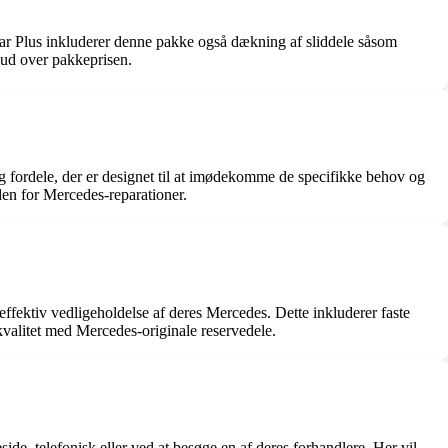
tar Plus inkluderer denne pakke også dækning af sliddele såsom
r ud over pakkeprisen.
g fordele, der er designet til at imødekomme de specifikke behov og
den for Mercedes-reparationer.
effektiv vedligeholdelse af deres Mercedes. Dette inkluderer faste
 kvalitet med Mercedes-originale reservedele.
e, telefonisk eller ved at besøge en af deres forhandlere. Her vil