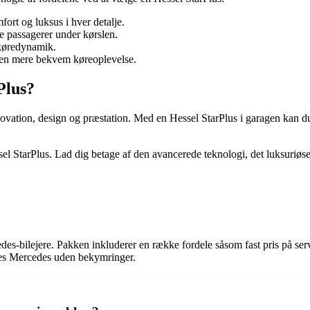
fort og luksus i hver detalje.
e passagerer under kørslen.
 køredynamik.
r en mere bekvem køreoplevelse.
Plus?
vation, design og præstation. Med en Hessel StarPlus i garagen kan du
essel StarPlus. Lad dig betage af den avancerede teknologi, det luksuri
edes-bilejere. Pakken inkluderer en række fordele såsom fast pris på ser
eres Mercedes uden bekymringer.