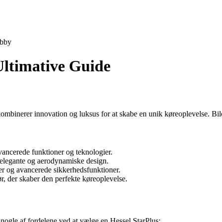
bby
Ultimative Guide
ombinerer innovation og luksus for at skabe en unik køreoplevelse. Bil
ancerede funktioner og teknologier.
s elegante og aerodynamiske design.
mer og avancerede sikkerhedsfunktioner.
r, der skaber den perfekte køreoplevelse.
 nogle af fordelene ved at vælge en Hessel StarPlus: