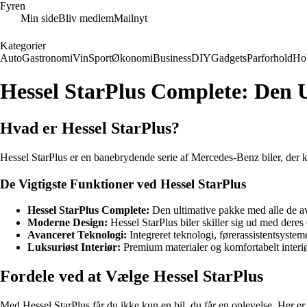
Fyren
Min side
Bliv medlem
Mailnyt
Kategorier
Auto
Gastronomi
Vin
Sport
Økonomi
Business
DIY
Gadgets
Parforhold
Ho
Hessel StarPlus Complete: Den 
Hvad er Hessel StarPlus?
Hessel StarPlus er en banebrydende serie af Mercedes-Benz biler, der k
De Vigtigste Funktioner ved Hessel StarPlus
Hessel StarPlus Complete:
Den ultimative pakke med alle de av
Moderne Design:
Hessel StarPlus biler skiller sig ud med dere
Avanceret Teknologi:
Integreret teknologi, førerassistentsyste
Luksuriøst Interiør:
Premium materialer og komfortabelt interiø
Fordele ved at Vælge Hessel StarPlus
Med Hessel StarPlus får du ikke kun en bil, du får en oplevelse. Her er