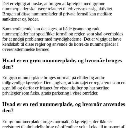
Det er vigtigt at huske, at brugen af køretøjet med grønne
nummerplader skal være relateret til erhvervsmæssig aktivitet.
Brugen af disse nummerplader til private formål kan medføre
sanktioner og bøder.
Sammenfattende kan det siges, at både grønne og røde
nummerplader har specifikke formål og regler, som skal overholdes
for at undgå problemer med myndighederne. Det er vigtigt at have
kendskab til disse regler og anvende de korrekte nummerplader i
overensstemmelse hermed.
Hvad er en grøn nummerplade, og hvornår bruges
den?
En grøn nummerplade bruges normalt på elbiler og andre
miljøvenlige køretøjer. Den angiver, at køretøjet er registreret som en
grøn bil og derfor er fritaget for visse afgifter og har særlige
privilegier som f.eks. gratis parkering i visse områder.
Hvad er en rød nummerplade, og hvornår anvendes
den?
En rød nummerplade bruges normalt på køretøjer, der ikke er
registreret til almindelig brug på offentlige veje, f.eks. til transport af