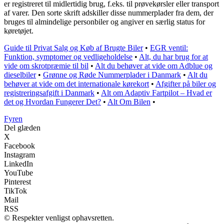
er registreret til midlertidig brug, f.eks. til prøvekørsler eller transport
af varer. Den sorte skrift adskiller disse nummerplader fra dem, der
bruges til almindelige personbiler og angiver en særlig status for
køretøjet.
Guide til Privat Salg og Køb af Brugte Biler
•
EGR ventil:
Funktion, symptomer og vedligeholdelse
•
Alt, du har brug for at
vide om skrotpræmie til bil
•
Alt du behøver at vide om Adblue og
dieselbiler
•
Grønne og Røde Nummerplader i Danmark
•
Alt du
behøver at vide om det internationale kørekort
•
Afgifter på biler og
registreringsafgift i Danmark
•
Alt om Adaptiv Fartpilot – Hvad er
det og Hvordan Fungerer Det?
•
Alt Om Bilen
•
Fyren
Del glæden
X
Facebook
Instagram
LinkedIn
YouTube
Pinterest
TikTok
Mail
RSS
© Respekter venligst ophavsretten.