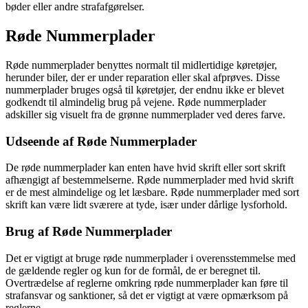
bøder eller andre strafafgørelser.
Røde Nummerplader
Røde nummerplader benyttes normalt til midlertidige køretøjer,
herunder biler, der er under reparation eller skal afprøves. Disse
nummerplader bruges også til køretøjer, der endnu ikke er blevet
godkendt til almindelig brug på vejene. Røde nummerplader
adskiller sig visuelt fra de grønne nummerplader ved deres farve.
Udseende af Røde Nummerplader
De røde nummerplader kan enten have hvid skrift eller sort skrift
afhængigt af bestemmelserne. Røde nummerplader med hvid skrift
er de mest almindelige og let læsbare. Røde nummerplader med sort
skrift kan være lidt sværere at tyde, især under dårlige lysforhold.
Brug af Røde Nummerplader
Det er vigtigt at bruge røde nummerplader i overensstemmelse med
de gældende regler og kun for de formål, de er beregnet til.
Overtrædelse af reglerne omkring røde nummerplader kan føre til
strafansvar og sanktioner, så det er vigtigt at være opmærksom på
reglerne.