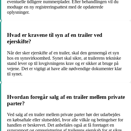
eventuelle tidligere nummerplader. Efter behandlingen vil du
modtage en ny registreringsattest med de opdaterede
oplysninger.
Hvad er kravene til syn af en trailer ved
ejerskifte?
Når der sker ejerskifte af en trailer, skal den gennemgå et syn
hos en synsvirksomhed. Synet skal sikre, at trailerens tekniske
stand lever op til lovgivningens krav og er sikker at bruge på
vejene. Det er vigtigt at have alle nødvendige dokumenter klar
til synet.
Hvordan foregår salg af en trailer mellem private
parter?
Ved salg af en trailer mellem private parter bør der udarbejdes
en købsaftale eller slutseddel, hvor alle vilkår og betingelser for
handlen er beskrevet. Det anbefales også at få foretaget en
synsrapport og omregistrering af trailerens ejerskab for at sikre