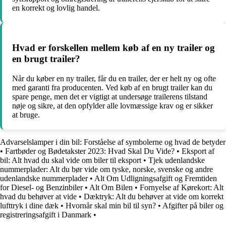
en korrekt og lovlig handel.
Hvad er forskellen mellem køb af en ny trailer og
en brugt trailer?
Når du køber en ny trailer, får du en trailer, der er helt ny og ofte
med garanti fra producenten. Ved køb af en brugt trailer kan du
spare penge, men det er vigtigt at undersøge trailerens tilstand
nøje og sikre, at den opfylder alle lovmæssige krav og er sikker
at bruge.
Advarselslamper i din bil: Forståelse af symbolerne og hvad de betyder
•
Fartbøder og Bødetakster 2023: Hvad Skal Du Vide?
•
Eksport af
bil: Alt hvad du skal vide om biler til eksport
•
Tjek udenlandske
nummerplader: Alt du bør vide om tyske, norske, svenske og andre
udenlandske nummerplader
•
Alt Om Udligningsafgift og Fremtiden
for Diesel- og Benzinbiler
•
Alt Om Bilen
•
Fornyelse af Kørekort: Alt
hvad du behøver at vide
•
Dæktryk: Alt du behøver at vide om korrekt
lufttryk i dine dæk
•
Hvornår skal min bil til syn?
•
Afgifter på biler og
registreringsafgift i Danmark
•