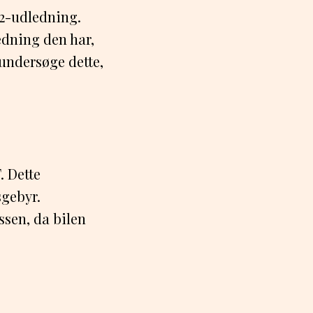
O2-udledning.
ledning den har,
 undersøge dette,
. Dette
sgebyr.
ssen, da bilen