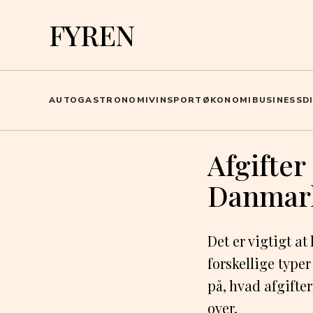
FYREN
AUTO
GASTRONOMI
VIN
SPORT
ØKONOMI
BUSINESS
D
Afgifter
Danmar
Det er vigtigt at
forskellige type
på, hvad afgifte
over.