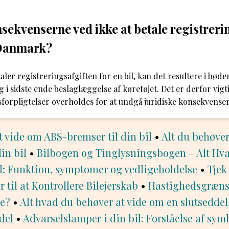
sekvenserne ved ikke at betale registreri
i Danmark?
aler registreringsafgiften for en bil, kan det resultere i bøde
 sidste ende beslaglæggelse af køretøjet. Det er derfor vigtigt
tsforpligtelser overholdes for at undgå juridiske konsekvenser
t vide om ABS-bremser til din bil
•
Alt du behøver
in bil
•
Bilbogen og Tinglysningsbogen – Alt Hv
l: Funktion, symptomer og vedligeholdelse
•
Tje
 til at Kontrollere Bilejerskab
•
Hastighedsgrænse
de?
•
Alt hvad du behøver at vide om en slutseddel
del
•
Advarselslamper i din bil: Forståelse af sy