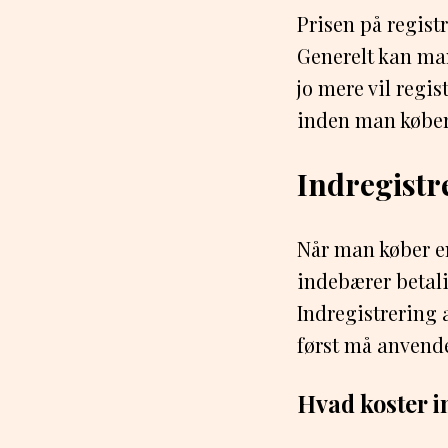
Prisen på regist
Generelt kan man
jo mere vil regis
inden man køber 
Indregistr
Når man køber en
indebærer betali
Indregistrering 
først må anvende
Hvad koster in