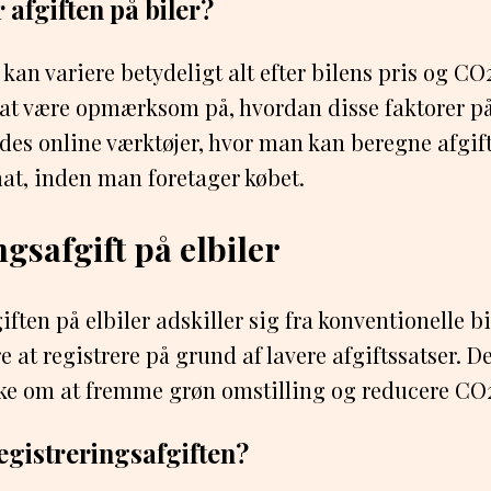
 afgiften på biler?
r kan variere betydeligt alt efter bilens pris og C
t at være opmærksom på, hvordan disse faktorer på
ndes online værktøjer, hvor man kan beregne afgift
at, inden man foretager købet.
gsafgift på elbiler
ften på elbiler adskiller sig fra konventionelle bil
re at registrere på grund af lavere afgiftssatser. D
ke om at fremme grøn omstilling og reducere CO
egistreringsafgiften?