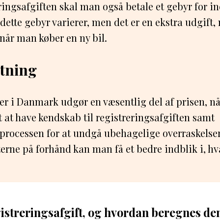
ringsafgiften skal man også betale et gebyr for in
 dette gebyr varierer, men det er en ekstra udgift
år man køber en ny bil.
tning
ler i Danmark udgør en væsentlig del af prisen, n
gt at have kendskab til registreringsafgiften samt
processen for at undgå ubehagelige overraskelser
erne på forhånd kan man få et bedre indblik i, h
istreringsafgift, og hvordan beregnes den 