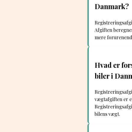
Danmark?
Registreringsafgi
Afgiften beregnes
mere forurenende 
Hvad er for
biler i Dan
Registreringsafgi
vægtafgiften er en
Registreringsafg
bilens vægt.