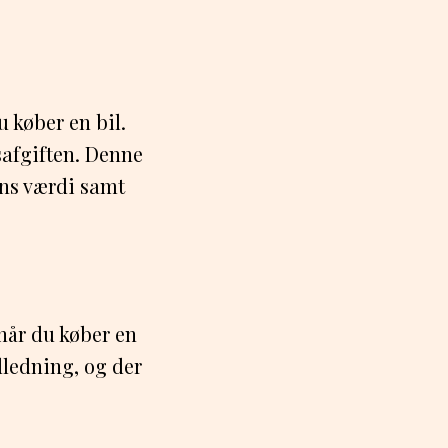
u køber en bil.
safgiften. Denne
ens værdi samt
 når du køber en
dledning, og der