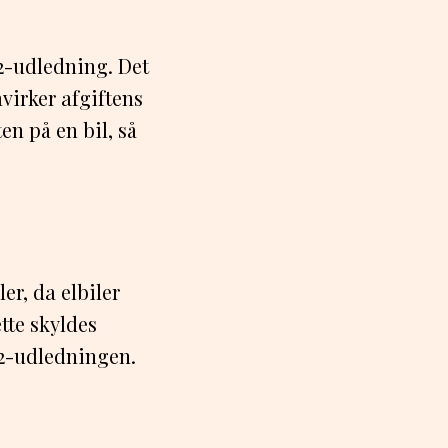
O2-udledning. Det
virker afgiftens
en på en bil, så
er, da elbiler
ette skyldes
2-udledningen.