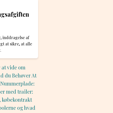
ngsafgiften
r, inddragelse af
 at sikre, at alle
.
 at vide om
ad du Behøver At
k Nummerplade:
r med trailer:
, købekontrakt
mbolerne og hvad