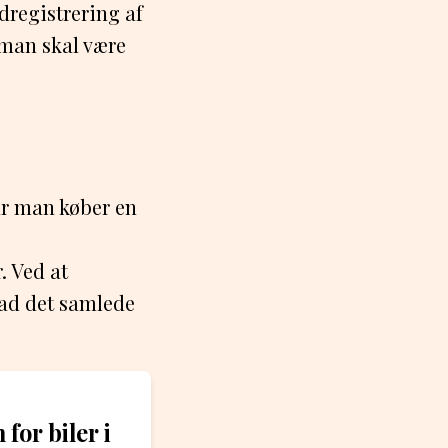
dregistrering af
, man skal være
år man køber en
. Ved at
vad det samlede
for biler i