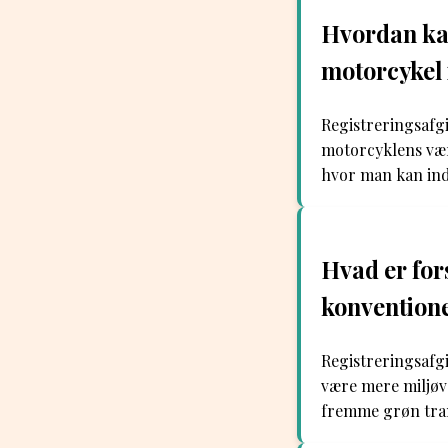
Hvordan kan
motorcykel
Registreringsafg
motorcyklens vær
hvor man kan indt
Hvad er fors
konventione
Registreringsafgif
være mere miljøve
fremme grøn tran