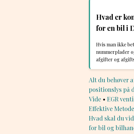
Hvad er kon
for en bil 
Hvis man ikke bet
nummerplader og i
afgifter og afgif
Alt du behøver a
positionslys på d
Vide
•
EGR venti
Effektive Metoder
Hvad skal du vi
for bil og bilhan