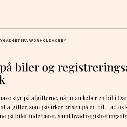
IY
GADGETS
PARFORHOLD
HOBBY
 på biler og registreringsa
k
 have styr på afgifterne, når man køber en bil i D
r af afgifter, som påvirker prisen på en bil. Lad o
rne på biler indebærer, samt hvad registreringsaf