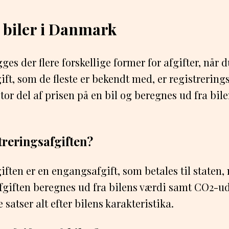
å biler i Danmark
s der flere forskellige former for afgifter, når d
ft, som de fleste er bekendt med, er registrering
stor del af prisen på en bil og beregnes ud fra bil
treringsafgiften?
iften er en engangsafgift, som betales til staten,
fgiften beregnes ud fra bilens værdi samt CO2-u
e satser alt efter bilens karakteristika.