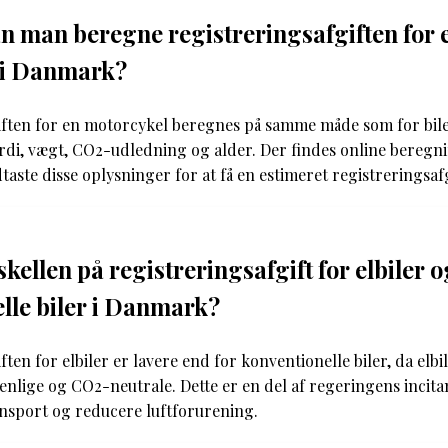
 man beregne registreringsafgiften for 
 i Danmark?
iften for en motorcykel beregnes på samme måde som for bile
di, vægt, CO2-udledning og alder. Der findes online beregn
aste disse oplysninger for at få en estimeret registreringsafg
kellen på registreringsafgift for elbiler o
lle biler i Danmark?
ten for elbiler er lavere end for konventionelle biler, da elbil
nlige og CO2-neutrale. Dette er en del af regeringens incitam
sport og reducere luftforurening.