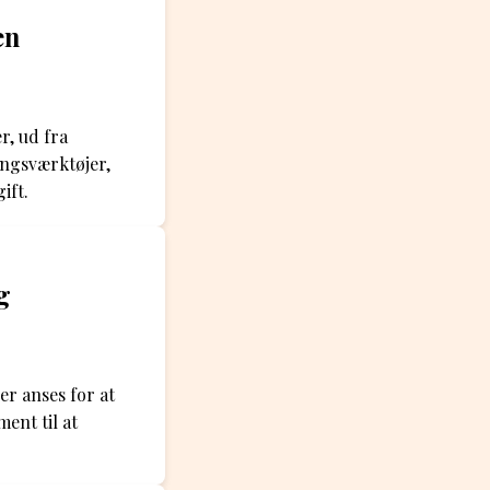
en
r, ud fra
ingsværktøjer,
ift.
g
er anses for at
ent til at