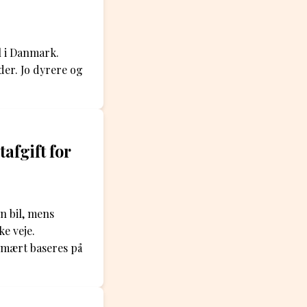
il i Danmark.
der. Jo dyrere og
afgift for
n bil, mens
ke veje.
rimært baseres på