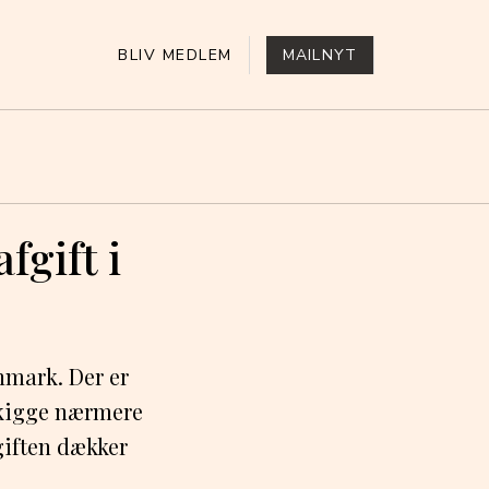
BLIV MEDLEM
MAILNYT
fgift i
anmark. Der er
s kigge nærmere
giften dækker