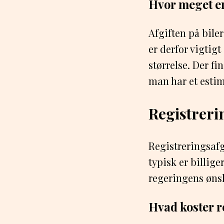
Hvor meget er
Afgiften på bile
er derfor vigtig
størrelse. Der fi
man har et estim
Registrerin
Registreringsafgi
typisk er billige
regeringens øns
Hvad koster r