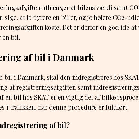
reringsafgiften afhænger af bilens værdi samt C
 sige, at jo dyrere en bil er, og jo højere CO2-ud
treringsafgiften koste. Det er derfor en god idé at
en bil.
ering af bil i Danmark
 bil i Danmark, skal den indregistreres hos SKAT
ng af registreringsafgiften samt indregistrering
af en bil hos SKAT er en vigtig del af bilkøbsproce
s i trafikken, når denne procedure er fuldført.
dregistrering af bil?