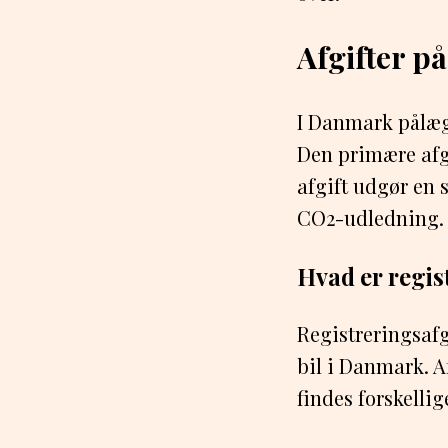
Afgifter p
I Danmark pålægge
Den primære afgi
afgift udgør en 
CO2-udledning.
Hvad er regis
Registreringsafg
bil i Danmark. A
findes forskellig