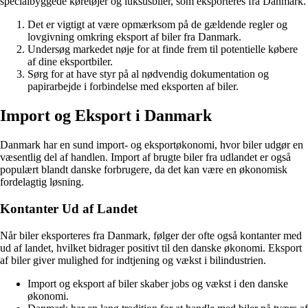
specialbyggede køretøjer og luksusbiler, som eksporteres fra Danmark.
Det er vigtigt at være opmærksom på de gældende regler og
lovgivning omkring eksport af biler fra Danmark.
Undersøg markedet nøje for at finde frem til potentielle købere
af dine eksportbiler.
Sørg for at have styr på al nødvendig dokumentation og
papirarbejde i forbindelse med eksporten af biler.
Import og Eksport i Danmark
Danmark har en sund import- og eksportøkonomi, hvor biler udgør en
væsentlig del af handlen. Import af brugte biler fra udlandet er også
populært blandt danske forbrugere, da det kan være en økonomisk
fordelagtig løsning.
Kontanter Ud af Landet
Når biler eksporteres fra Danmark, følger der ofte også kontanter med
ud af landet, hvilket bidrager positivt til den danske økonomi. Eksport
af biler giver mulighed for indtjening og vækst i bilindustrien.
Import og eksport af biler skaber jobs og vækst i den danske
økonomi.