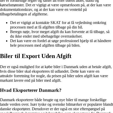
der er forskellige regler og satser alt efter bilens alder, stand og
kørselsmønster. Det er vigtigt at være opmærksom på, at der kan være
dokumentationskrav, og at der kan være en ventetid på
tilbagebetalingen af afgifterne.
Det er vigtigt at kontakte SKAT for at få vejledning omkring
processen med at få afgiften tilbage på din bil.
Beregn nøje, hvor meget afgift du kan forvente at få tilbage, så
du ikke ender med ubehagelige overraskelser.
Det kan være en fordel at søge professionel hjælp til at håndtere
hele processen med afgiften tilbage på bilen.
Biler til Export Uden Afgift
Der er også mulighed for at købe biler i Danmark uden at betale afgift,
hvis disse biler skal eksporteres til udlandet. Dette kan være en
attraktiv forretning for nogle, da prisen på biler uden afgift kan være
markant lavere end på biler med afgift.
Hvad Eksporterer Danmark?
Danmark eksporterer både brugte og nye biler til mange forskellige
lande verden over. Især tyske og svenske bilmærker er populære blandt
danske eksportører. Derudover er der også en stor efterspørgsel på