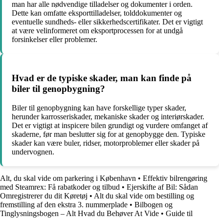
man har alle nødvendige tilladelser og dokumenter i orden.
Dette kan omfatte eksporttilladelser, tolddokumenter og
eventuelle sundheds- eller sikkerhedscertifikater. Det er vigtigt
at være velinformeret om eksportprocessen for at undgå
forsinkelser eller problemer.
Hvad er de typiske skader, man kan finde på
biler til genopbygning?
Biler til genopbygning kan have forskellige typer skader,
herunder karrosseriskader, mekaniske skader og interiørskader.
Det er vigtigt at inspicere bilen grundigt og vurdere omfanget af
skaderne, før man beslutter sig for at genopbygge den. Typiske
skader kan være buler, ridser, motorproblemer eller skader på
undervognen.
Alt, du skal vide om parkering i København
•
Effektiv bilrengøring
med Steamrex: Få rabatkoder og tilbud
•
Ejerskifte af Bil: Sådan
Omregistrerer du dit Køretøj
•
Alt du skal vide om bestilling og
fremstilling af den ekstra 3. nummerplade
•
Bilbogen og
Tinglysningsbogen – Alt Hvad du Behøver At Vide
•
Guide til