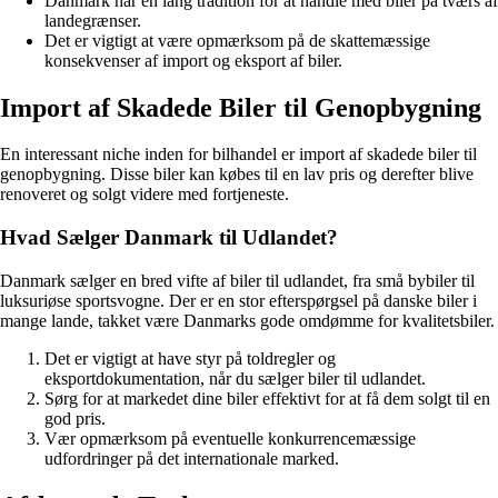
Danmark har en lang tradition for at handle med biler på tværs af
landegrænser.
Det er vigtigt at være opmærksom på de skattemæssige
konsekvenser af import og eksport af biler.
Import af Skadede Biler til Genopbygning
En interessant niche inden for bilhandel er import af skadede biler til
genopbygning. Disse biler kan købes til en lav pris og derefter blive
renoveret og solgt videre med fortjeneste.
Hvad Sælger Danmark til Udlandet?
Danmark sælger en bred vifte af biler til udlandet, fra små bybiler til
luksuriøse sportsvogne. Der er en stor efterspørgsel på danske biler i
mange lande, takket være Danmarks gode omdømme for kvalitetsbiler.
Det er vigtigt at have styr på toldregler og
eksportdokumentation, når du sælger biler til udlandet.
Sørg for at markedet dine biler effektivt for at få dem solgt til en
god pris.
Vær opmærksom på eventuelle konkurrencemæssige
udfordringer på det internationale marked.